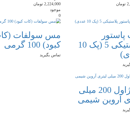
2
تومان
2,224,000
تومان
موجود
0
 پاستور
مس سولفات (کا
پلاستیکی 5 (پک 10
کبود) 100 گرمی
ی)
تماس بگیرید
رید
آب ژاول 200 میلی
ی آروین شیمی
رید