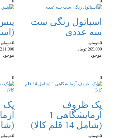
0
0
اسپاتول رنگی ست
پنس
سه عددی
(است
0
تومان
0
تومان
269,000
تومان
211,000
موجود
موجود
0
0
پک ظروف
پک 
آزمایشگاهی 1
(شامل 14 قلم کالا)
(شامل 13 ق
0
تومان
0
تومان