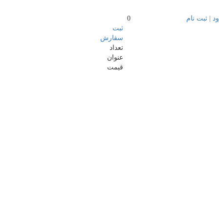
د | ثبت نام
0
ثبت
سفارش
تعداد
عنوان
قیمت