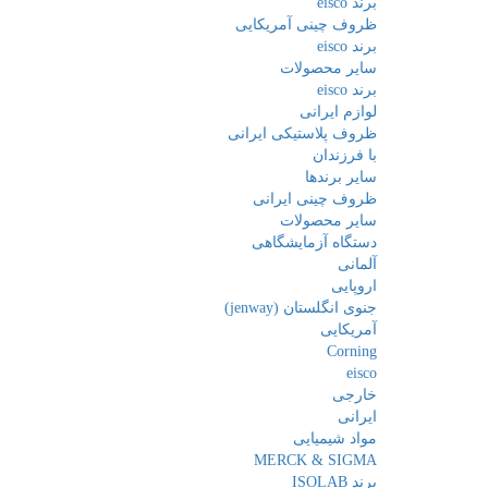
برند eisco
ظروف چینی آمریکایی
برند eisco
سایر محصولات
برند eisco
لوازم ایرانی
ظروف پلاستیکی ایرانی
با فرزندان
سایر برندها
ظروف چینی ایرانی
سایر محصولات
دستگاه آزمایشگاهی
آلمانی
اروپایی
جنوی انگلستان (jenway)
آمریکایی
Corning
eisco
خارجی
ایرانی
مواد شیمیایی
MERCK & SIGMA
برند ISOLAB