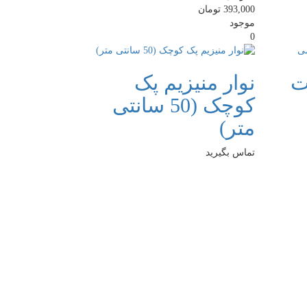
393,000
تومان
موجود
0
ت
نوار منیزیم پک
کوچک (50 سانتی
متر)
تماس بگیرید