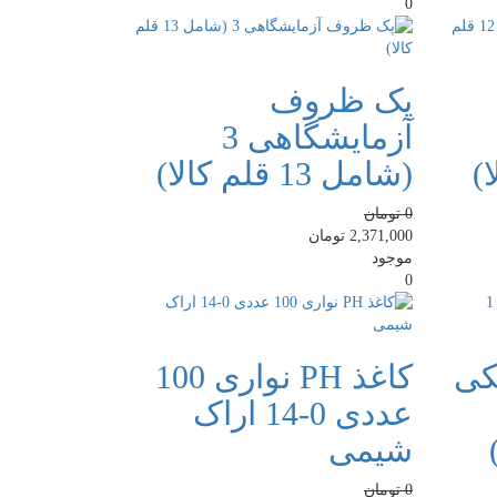
0
پک ظروف
آزمایشگاهی 3
(شامل 13 قلم کالا)
0
تومان
2,371,000
تومان
موجود
0
کی
کاغذ PH نواری 100
عددی 0-14 اراک
شیمی
0
تومان