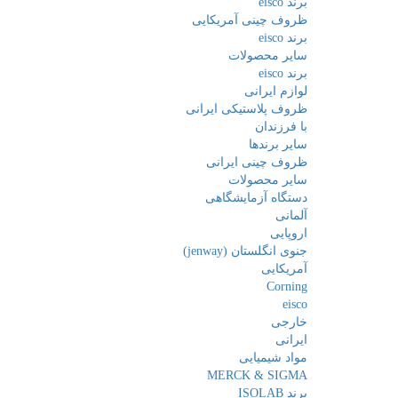
برند eisco
ظروف چینی آمریکایی
برند eisco
سایر محصولات
برند eisco
لوازم ایرانی
ظروف پلاستیکی ایرانی
با فرزندان
سایر برندها
ظروف چینی ایرانی
سایر محصولات
دستگاه آزمایشگاهی
آلمانی
اروپایی
جنوی انگلستان (jenway)
آمریکایی
Corning
eisco
خارجی
ایرانی
مواد شیمیایی
MERCK & SIGMA
برند ISOLAB