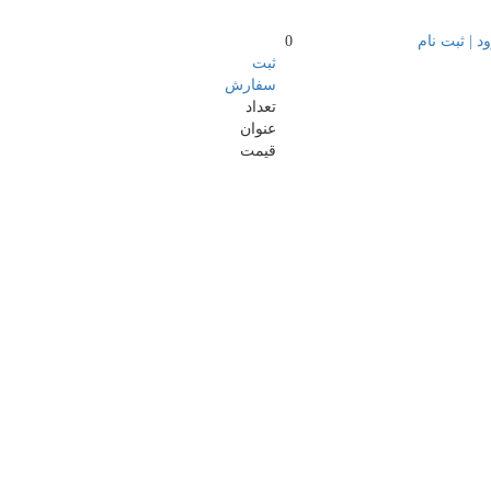
د | ثبت نام
0
ثبت
سفارش
تعداد
عنوان
قیمت