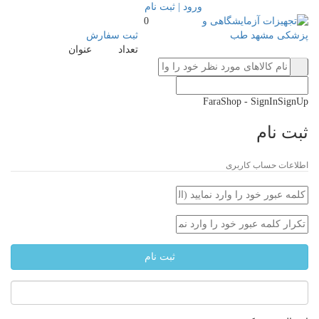
ورود | ثبت نام
0
ثبت سفارش
تعداد
عنوان
FaraShop - SignInSignUp
ثبت نام
اطلاعات حساب کاربری